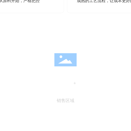
从原料开始，严格把控
成熟的工艺流程，让成本更好
50
+
销售区域